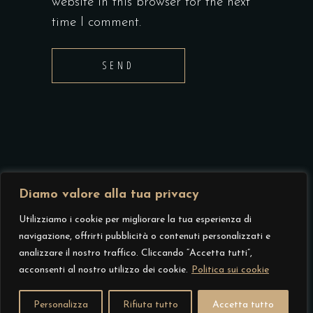
website in this browser for the next
time I comment.
SEND
Diamo valore alla tua privacy
© 2023 Tutti i diritti sono riservati –
Utilizziamo i cookie per migliorare la tua esperienza di
Glicofilusa srl, Via Ponte Pietra, 23 – 37121
navigazione, offrirti pubblicità o contenuti personalizzati e
Verona (VR), P. Iva 04271900237, REA
analizzare il nostro traffico. Cliccando “Accetta tutti”,
acconsenti al nostro utilizzo dei cookie.
Politica sui cookie
VR-406740 –
Privacy Policy
| Credits
Kiwiart.it
Personalizza
Rifiuta tutto
Accetta tutto